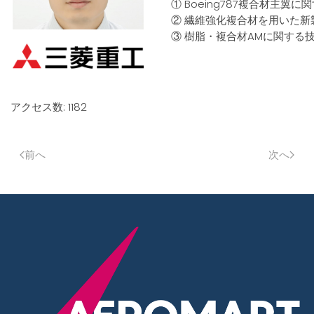
① Boeing787複合材主翼
② 繊維強化複合材を用いた新
③ 樹脂・複合材AMに関する
アクセス数: 1182
前へ
次へ