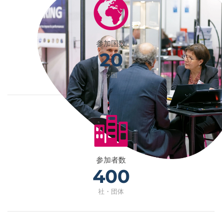
参加国数
20
ヶ国
参加者数
400
社・団体